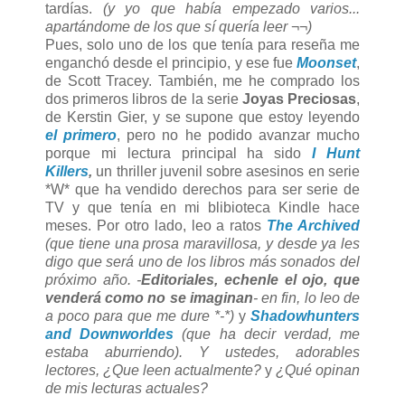
tardías.
(y yo que había empezado varios...
apartándome de los que sí quería leer ¬¬)
Pues, solo uno de los que tenía para reseña me
enganchó desde el principio, y ese fue
Moonset
,
de Scott Tracey. También, me he comprado los
dos primeros libros de la serie
Joyas Preciosas
,
de Kerstin Gier, y se supone que estoy leyendo
el primero
, pero no he podido avanzar mucho
porque mi lectura principal ha sido
I Hunt
Killers
,
un thriller juvenil sobre asesinos en serie
*W* que ha vendido derechos para ser serie de
TV y que tenía en mi blibioteca Kindle hace
meses. Por otro lado, leo a ratos
The Archived
(que tiene una prosa maravillosa, y desde ya les
digo que será uno de los libros más sonados del
próximo año. -
Editoriales, echenle el ojo, que
venderá como no se imaginan
- en fin, lo leo de
a poco para que me dure *-*)
y
Shadowhunters
and Downworldes
(que ha decir verdad, me
estaba aburriendo). Y ustedes, adorables
lectores, ¿Que leen actualmente?
y
¿Qué opinan
de mis lecturas actuales?